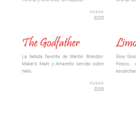
PESOS
$220
The Godfather
Limo
La bebida favorita de Marlon Brandon.
Grey Goos
Maker’s Mark y Amaretto servido sobre
fresco,
hielo.
escarchad
PESOS
$250