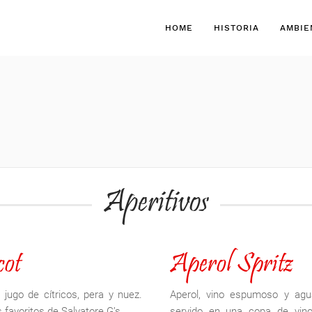
HOME
HISTORIA
AMBIE
Aperitivos
cot
Aperol Spritz
, jugo de cítricos, pera y nuez.
Aperol, vino espumoso y agu
 favoritos de Salvatore G’s.
servido en una copa de vin