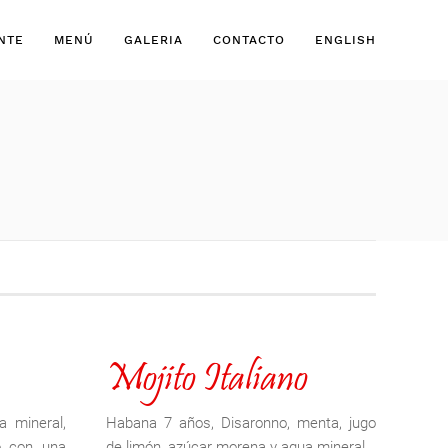
NTE
MENÚ
GALERIA
CONTACTO
ENGLISH
Mojito Italiano
a mineral,
Habana 7 años, Disaronno, menta, jugo
o con una
de limón, azúcar morena y agua mineral.