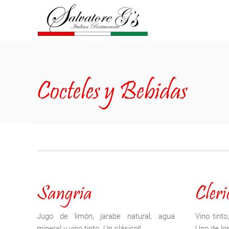
Cocteles y Bebidas
Sangria
Cleri
Jugo de limón, jarabe natural, agua
Vino tinto
mineral y vino tinto. Un clásico!!
Uno de los